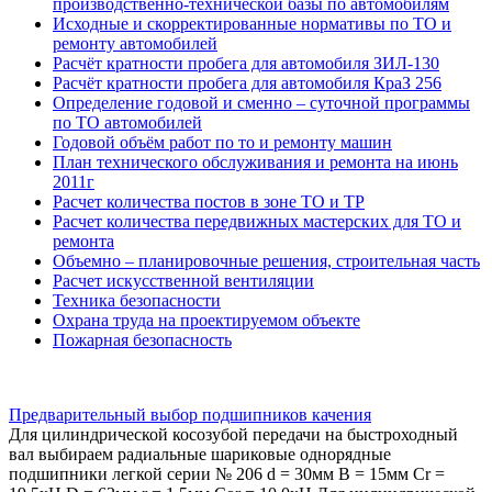
производственно-технической базы по автомобилям
Исходные и скорректированные нормативы по ТО и
ремонту автомобилей
Расчёт кратности пробега для автомобиля ЗИЛ-130
Расчёт кратности пробега для автомобиля КраЗ 256
Определение годовой и сменно – суточной программы
по ТО автомобилей
Годовой объём работ по то и ремонту машин
План технического обслуживания и ремонта на июнь
2011г
Расчет количества постов в зоне ТО и ТР
Расчет количества передвижных мастерских для ТО и
ремонта
Объемно – планировочные решения, строительная часть
Расчет искусственной вентиляции
Техника безопасности
Охрана труда на проектируемом объекте
Пожарная безопасность
Предварительный выбор подшипников качения
Для цилиндрической косозубой передачи на быстроходный
вал выбираем радиальные шариковые однорядные
подшипники легкой серии № 206 d = 30мм B = 15мм Cr =