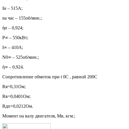
Iн – 515A;
nа час – 155об/мин.;
ήн – 0,924;
Р∞ – 550кВт;
I∞ – 410A;
N0∞ – 525об/мин.;
ή∞ – 0,924.
Сопротивление обмоток при t 0C , равной 200С
Rя=0,31Ом;
Rв=0,0401Ом;
Rдп=0,0212Ом.
Момент на валу двигателя, Мв, кгм.;