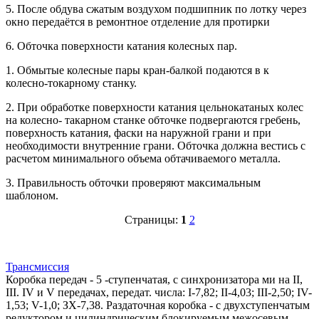
5. После обдува сжатым воздухом подшипник по лотку через
окно передаётся в ремонтное отделение для протирки
6. Обточка поверхности катания колесных пар.
1. Обмытые колесные пары кран-балкой подаются в к
колесно-токарному станку.
2. При обработке поверхности катания цельнокатаных колес
на колесно- такарном станке обточке подвергаются гребень,
поверхность катания, фаски на наружной грани и при
необходимости внутренние грани. Обточка должна вестись с
расчетом минимального объема обтачиваемого металла.
3. Правильность обточки проверяют максимальным
шаблоном.
Страницы:
1
2
Трансмиссия
Коробка передач - 5 -ступенчатая, с синхронизатора ми на II,
III. IV и V передачах, передат. числа: I-7,82; II-4,03; III-2,50; IV-
1,53; V-1,0; ЗХ-7,38. Раздаточная коробка - с двухступенчатым
редуктором и цилиндрическим блокируемым межосевым