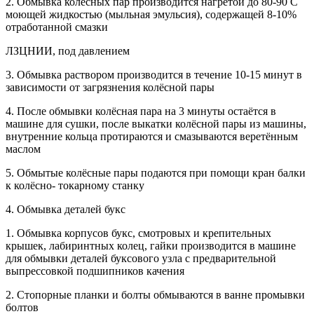
2. Обмывка колёсных пар производится нагретой до 80-90 С
моющей жидкостью (мыльная эмульсия), содержащей 8-10%
отработанной смазки
ЛЗЦНИИ, под давлением
3. Обмывка раствором производится в течение 10-15 минут в
зависимости от загрязнения колёсной пары
4. После обмывки колёсная пара на 3 минуты остаётся в
машине для сушки, после выкатки колёсной пары из машины,
внутренние кольца протираются и смазываются веретённым
маслом
5. Обмытые колёсные пары подаются при помощи кран балки
к колёсно- токарному станку
4. Обмывка деталей букс
1. Обмывка корпусов букс, смотровых и крепительных
крышек, лабиринтных колец, гайки производится в машине
для обмывки деталей буксового узла с предварительной
выпрессовкой подшипников качения
2. Стопорные планки и болты обмываются в ванне промывки
болтов