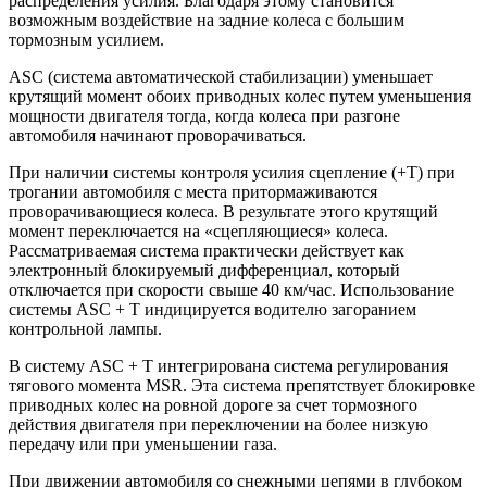
распределения усилия. Благодаря этому становится
возможным воздействие на задние колеса с большим
тормозным усилием.
АSС (система автоматической стабилизации) уменьшает
крутящий момент обоих приводных колес путем уменьшения
мощности двигателя тогда, когда колеса при разгоне
автомобиля начинают проворачиваться.
При наличии системы контроля усилия сцепление (+Т) при
трогании автомобиля с места притормаживаются
проворачивающиеся колеса. В результате этого крутящий
момент переключается на «сцепляющиеся» колеса.
Рассматриваемая система практически действует как
электронный блокируемый дифференциал, который
отключается при скорости свыше 40 км/час. Использование
системы ASC + Т индицируется водителю загоранием
контрольной лампы.
В систему ASC + Т интегрирована система регулирования
тягового момента MSR. Эта система препятствует блокировке
приводных колес на ровной дороге за счет тормозного
действия двигателя при переключении на более низкую
передачу или при уменьшении газа.
При движении автомобиля со снежными цепями в глубоком