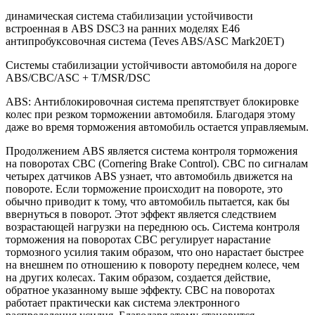
динамическая система стабилизации устойчивости
встроенная в ABS DSC3 на ранних моделях Е46
антипробуксовочная система (Teves ABS/ASC Mark20ET)
Системы стабилизации устойчивости автомобиля на дороге
ABS/CBC/ASC + T/MSR/DSC
ABS: Антиблокировочная система препятствует блокировке
колес при резком торможении автомобиля. Благодаря этому
даже во время торможения автомобиль остается управляемым.
Продолжением ABS является система контроля торможения
на поворотах СВС (Cornering Brake Control). СВС по сигналам
четырех датчиков ABS узнает, что автомобиль движется на
повороте. Если торможение происходит на повороте, это
обычно приводит к тому, что автомобиль пытается, как бы
ввернуться в поворот. Этот эффект является следствием
возрастающей нагрузки на переднюю ось. Система контроля
торможения на поворотах СВС регулирует нарастание
тормозного усилия таким образом, что оно нарастает быстрее
на внешнем по отношению к повороту переднем колесе, чем
на других колесах. Таким образом, создается действие,
обратное указанному выше эффекту. СВС на поворотах
работает практически как система электронного