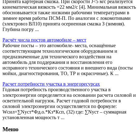
Принята картерная смазка. При скорости J<5 м/с реализуется
кинематическая вязкость =22 мм2/с [4]. Минимальная вязкость
обосновывается также низкими рабочими температурами в
зимнее время работы ПСМ-П. По аналогии с локомотивами
(электровоз ВЛ10) принята осерненная смазка З (зимняя).
Глубина погру ...
Расчёт числа постов автомобиле – мест
Рабочие посты – это автомобиле- места, оснащённые
соответствующим технологическим оборудованием и
предназначенные для технического воздействия на
автомобиль для поддержания и восстановления его
исправного технического состояния и внешнего вида (посты
мойки, диагностирования, ТО, ТР и окрасочные). К ...
Расчет потребности участка в энергоресурсах
Годовая потребность производственного участка в
электроэнергии определяется на основании расчета силовой и
осветительной нагрузок. Расчет годовой потребности в
силовой электроэнергии осуществляется по формуле:
Wсил=∑Nуст*Фд.о.*Кз*Ксп, (32) где: ∑Nуст – суммарная
установленная мощность т ...
Меню