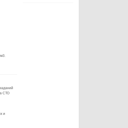
см3.
 заданий
на СТО
х и