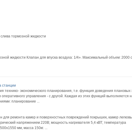
 слива тормозной жидкости
зной жидкости Клапан для впуска воздуха: 1/4». Максимальный объем: 2000 
а станции
ия технико- экономического планирования, т.е. функция доведения плановых
я оперативного управления - с другой. Каждая из этих функций выполняется 
ями: планирование ...
 для ремонта камер и поверхностных повреждений покрышек, камер легковы
рический напряжением 220В; мощность нагревателя 5,4 кВТ; температура
0х1550 мм, масса 150кг. ...