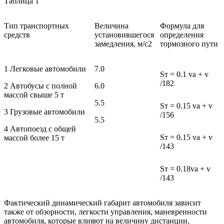
Таблица 1
Тип транспортных
Величина
Формула для
средств
установившегося
определения
замедления, м/с2
тормозного пути
1 Легковые автомобили
7.0
Sт = 0.1 vа + v
/182
2 Автобусы с полной
6.0
массой свыше 5 т
5.5
Sт = 0.15 vа + v
3 Грузовые автомобили
/156
5.5
4 Автопоезд с общей
Sт = 0.15 vа + v
массой более 15 т
/143
Sт = 0.18vа + v
/143
Фактический динамический габарит автомобиля зависит
также от обзорности, легкости управления, маневренности
автомобиля, которые влияют на величину дистанции,