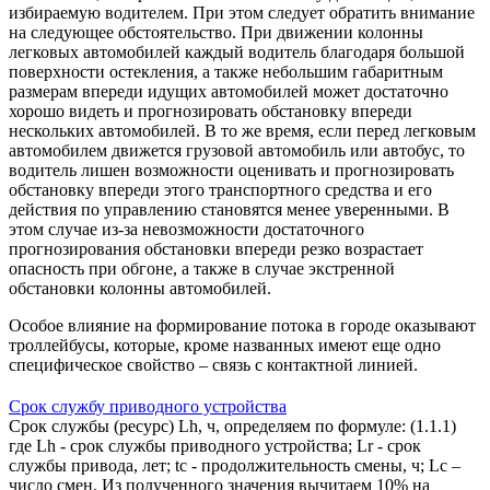
избираемую водителем. При этом следует обратить внимание
на следующее обстоятельство. При движении колонны
легковых автомобилей каждый водитель благодаря большой
поверхности остекления, а также небольшим габаритным
размерам впереди идущих автомобилей может достаточно
хорошо видеть и прогнозировать обстановку впереди
нескольких автомобилей. В то же время, если перед легковым
автомобилем движется грузовой автомобиль или автобус, то
водитель лишен возможности оценивать и прогнозировать
обстановку впереди этого транспортного средства и его
действия по управлению становятся менее уверенными. В
этом случае из-за невозможности достаточного
прогнозирования обстановки впереди резко возрастает
опасность при обгоне, а также в случае экстренной
обстановки колонны автомобилей.
Особое влияние на формирование потока в городе оказывают
троллейбусы, которые, кроме названных имеют еще одно
специфическое свойство – связь с контактной линией.
Срок службу приводного устройства
Срок службы (ресурс) Lh, ч, определяем по формуле: (1.1.1)
где Lh - срок службы приводного устройства; Lr - срок
службы привода, лет; tc - продолжительность смены, ч; Lс –
число смен. Из полученного значения вычитаем 10% на