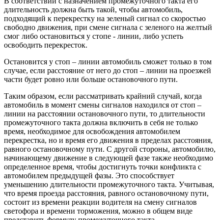
В соответствии с назначением промежуточного такта его
длительность должна быть такой, чтобы автомобиль,
подходящий к перекрестку на зеленый сигнал со скоростью
свободно движения, при смене сигнала с зеленого на желтый
смог либо остановиться у стопе - линии, либо успеть
освободить перекресток.
Остановится у стоп – линии автомобиль сможет только в том
случае, если расстояние от него до стоп – линии на проезжей
части будет ровно или больше остановочного пути.
Таким образом, если рассматривать крайний случай, когда
автомобиль в момент смены сигналов находился от стоп –
линии на расстоянии остановочного пути, то длительности
промежуточного такта должна включить в себя не только
время, необходимое для освобождения автомобилем
перекрестка, но и время его движения в пределах расстояния,
равного остановочному пути. С другой стороны, автомобилю,
начинающему движение в следующей фазе также необходимо
определенное время, чтобы достигнуть точки конфликта с
автомобилем предыдущей фазы. Это способствует
уменьшению длительности промежуточного такта. Учитывая,
что время проезда расстояния, равного остановочному пути,
состоит из времени реакции водителя на смену сигналов
светофора и времени торможения, можно в общем виде
представить формулу промежуточного такта