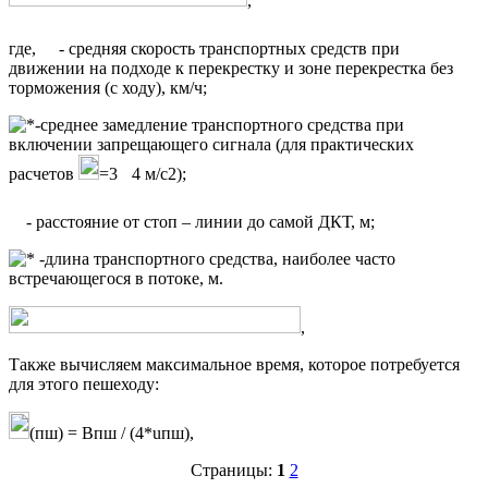
,
где,
- средняя скорость транспортных средств при
движении на подходе к перекрестку и зоне перекрестка без
торможения (с ходу), км/ч;
-среднее замедление транспортного средства при
включении запрещающего сигнала (для практических
расчетов
=3
4 м/с2);
- расстояние от стоп – линии до самой ДКТ, м;
-длина транспортного средства, наиболее часто
встречающегося в потоке, м.
,
Также вычисляем максимальное время, которое потребуется
для этого пешеходу:
(пш) = Впш / (4*uпш),
Страницы:
1
2