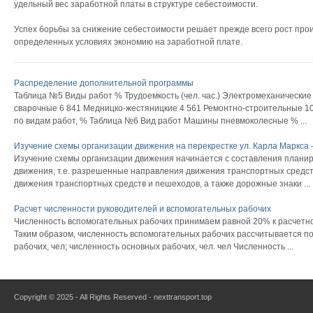
удельный вес заработной платы в структуре себестоимости.
Успех борьбы за снижение себестоимости решает прежде всего рост про
определенных условиях экономию на заработной плате.
Распределение дополнительной программы
Таблица №5 Виды работ % Трудоемкость (чел. час.) Электромеханические
сварочные 6 841 Медницко-жестяницкие 4 561 Ремонтно-строительные 10
по видам работ, % Таблица №6 Вид работ Машины пневмоколесные % ...
Изучение схемы организации движения на перекрестке ул. Карла Маркса –
Изучение схемы организации движения начинается с составления планир
движения, т.е. разрешенные направления движения транспортных средст
движения транспортных средств и пешеходов, а также дорожные знаки ...
Расчет численности руководителей и вспомогательных рабочих
Численность вспомогательных рабочих принимаем равной 20% к расчетн
Таким образом, численность вспомогательных рабочих рассчитывается по 
рабочих, чел; численность основных рабочих, чел. чел Численность ...
Copyright © 2025 - All Rights Reserved - nexttransport.top