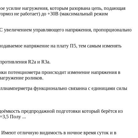
е усилие нагружения, которым разорвана цепь, подающая
тормоз не работает) до +30В (максимальный режим
. С увеличением управляющего напряжения, пропорционально
подаваемое напряжение на плату П5, тем самым изменять
противления R2a и R3a.
учки потенциометра происходит изменение напряжения в
нагружение роликов.
иллиамперметра функционально связанна с единицами силы
доёмкость предпродажной подготовки который берётся из
3,5 Полу ...
. Имеют отличную видимость в ночное время суток и в