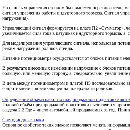
На панель управления стендом был вынесен переключатель, м
сигнал управления работы индукторного тормоза. Сигнал упра
нагружения).
Управляющий сигнал формируется на плате П2 «Сумматор», че
увеличивается сила тока в катушках индукторного тормоза, а, 
Для моделирования управляющего сигнала, использован потенц
режим нагружения роликов стенда.
Питание потенциометра осуществляется от блоков питания эле
В результате внесенных изменений напряжение с блоков питан
большую, или меньшую сторону, а, следовательно, увеличение
В цепь между потенциометром и платой П5 последовательно 
сопротивления, возникающей на поверхности роликов.
Определение объёма работ по предпродажной подготовке авто
Годовой объём предпродажной подготовки вычисляется произв
раздела 2.2 Где – число автомобилей продаваемых за год. Прин
Светодиодные знаки
Основное свойство таких знаков: позволяют менять информаци