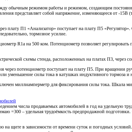
ежду обычным режимом работы и режимом, создающим постоянно
вления представляет собой напряжение, изменяющееся от -15В (
рез плату П1 «Анализатор» поступает на плату П5 «Регулятор»
следовательно, тормозное усилие.
иометр R1a на 500 ком. Потенциометр позволяет регулировать 
ктрической схемы стенда, расположенных на платах П3, через со
ия через потенциометр поступает на плату П5. При вращении р
 или уменьшение силы тока в катушках индуктивного тормоза и 
включен миллиамперметр для фиксирования силы тока. Шкала м
мобилей
едением числа продаваемых автомобилей в год на удельную тру
имаю =300 – удельная трудоёмкость предпродажной подготовки. =
ю на щите в зависимости от времени суток и погодных условий