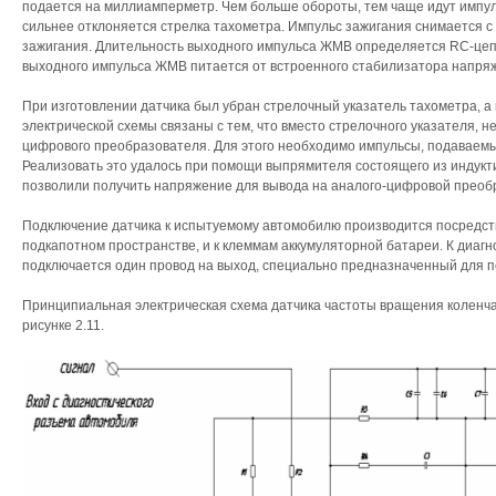
подается на миллиамперметр. Чем больше обороты, тем чаще идут импул
сильнее отклоняется стрелка тахометра. Импульс зажигания снимается с
зажигания. Длительность выходного импульса ЖМВ определяется RC-цеп
выходного импульса ЖМВ питается от встроенного стабилизатора напря
При изготовлении датчика был убран стрелочный указатель тахометра, а
электрической схемы связаны с тем, что вместо стрелочного указателя, 
цифрового преобразователя. Для этого необходимо импульсы, подаваемы
Реализовать это удалось при помощи выпрямителя состоящего из индукт
позволили получить напряжение для вывода на аналого-цифровой преоб
Подключение датчика к испытуемому автомобилю производится посредств
подкапотном пространстве, и к клеммам аккумуляторной батареи. К диаг
подключается один провод на выход, специально предназначенный для по
Принципиальная электрическая схема датчика частоты вращения коленча
рисунке 2.11.