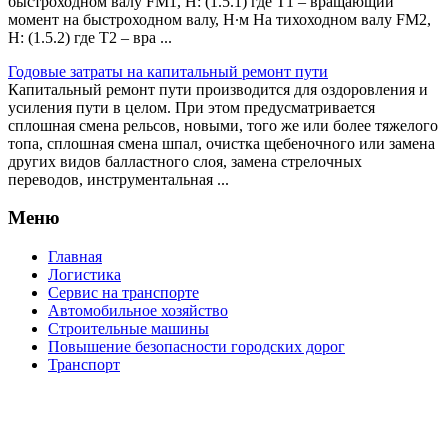
быстроходном валу FМ1, Н: (1.5.1) где Т1 – вращающий
момент на быстроходном валу, Н∙м На тихоходном валу FМ2,
Н: (1.5.2) где Т2 – вра ...
Годовые затраты на капитальный ремонт пути
Капитальный ремонт пути производится для оздоровления и
усиления пути в целом. При этом предусматривается
сплошная смена рельсов, новыми, того же или более тяжелого
топа, сплошная смена шпал, очистка щебеночного или замена
других видов балластного слоя, замена стрелочных
переводов, инструментальная ...
Меню
Главная
Логистика
Сервис на транспорте
Автомобильное хозяйство
Строительные машины
Повышение безопасности городских дорог
Транспорт