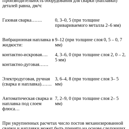
Производительность оборудования для сварки (наплавки)
деталей равна, дм/ч:
Газовая сварка…….
0, 3–0, 5 (при толщине
привариваемого металла 2–6 мм)
Вибрационная наплавка в
9–12 (при толщине слоя 0, 5 – 0, 7
жидкости:
мм)
контактно-искровая….
4, 3–6, 0 (при толщине слоя 2, 0 – 2,
5 мм)
контактно-дуговая……
Электродуговая, ручная
3, 6–4, 8 (при толщине слоя 3– 5
(сварка и наплавка)…….
мм)
Автоматическая сварка и
7, 2–9, 0 (при толщине слоя 2– 5
наплавка под слоем
мм)
флюса…
При укрупненных расчетах число постов механизированной
сварки и наплавки может быть принято на основе следующих