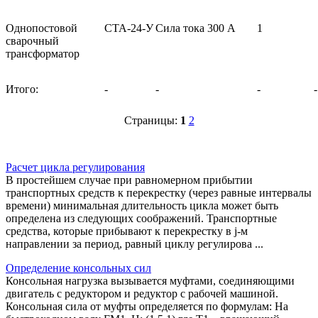
Однопостовой
СТА‑24‑У
Сила тока 300 А
1
сварочный
трансформатор
Итого:
-
-
-
-
Страницы:
1
2
Расчет цикла регулирования
В простейшем случае при равномерном прибытии
транспортных средств к перекрестку (через равные интервалы
времени) минимальная длительность цикла может быть
определена из следующих соображений. Транспортные
средства, которые прибывают к перекрестку в j-м
направлении за период, равный циклу регулирова ...
Определение консольных сил
Консольная нагрузка вызывается муфтами, соединяющими
двигатель с редуктором и редуктор с рабочей машиной.
Консольная сила от муфты определяется по формулам: На