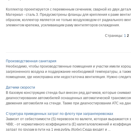
Коллектор проектируется с переменным сечением, сварной из двух детал
Материал - сталь 3. Предусмотрены фланцы для крепления к раме вентил
образом, коллектор является не только воздуховодом от радиального вен
элементом крепежа, усиливающим раму вентиляторов охлаждения.
Страницы:
1
2
Производственная санитария
Необходимо, чтобы производственные помещения и участки имели хоро
загрязненного воздуха и поддержание необходимой температуры, а такж
помещении, где неисправна или недостаточна вентиляция. Нужно следить, 
Датчики скорости
В базовую конструкцию стенда был внесен ряд датчиков, которые снима
диагностировании автомобилей оснащенных автоматической трансмиссие
движения автомобиля на стенде. Также при диагностировании АТС на данн
Структура приведенных затрат по флоту при загранперевозках
Зависит от себестоимости (S) перевозок по валюте, которая выражается
ЧВВ; - от нормативного коэффициента (Е) капиталовложений и коэффицие
затрат по грузам в пути на 1 инв.рубль (Кобн).Сюда входят и ...