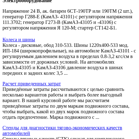
Электрооборудование
Напряжение 24 В, ак. батареи 6СТ-190ТР или 190TM (2 шт.),
генератор Г288-Е (КамАЗ- 43101) с регулятором напряжения
111.3702; генератор Г273-В (КамАЗ-43105 и -43106) с
регулятором напряжения Я 120-М; стартер СТ142-Б1.
Колеса и шины
Колеса - дисковые, обод 310-533. Шины 1220x400-533 мод.
ИП-184 (широкопрофильные), на автомобиле КамАЗ-43101 - с
регулируемым давлением воздуха в пределах 0.8-3,2 кгс/см в
зависимости от дорожных условий. На автомобилях
КамАЗ-43105 и КамАЗ-43106 давление воздуха в шинах
передних и задних колес 3,5 ...
Расчет приведенных затрат
Приведённые затраты рассчитываются с целью сравнить
несколько вариантов работы и выбрать более выгодный
вариант. В нашей курсовой работе мы рассчитаем
приведённые затраты по двум маркам подвижного состава,
чтобы выбрать, какой из двух марок подвижного состава
отдать предпочтение. Марка подвижного с ...
Стенды для диагностики тягово-экономических качеств
автомобилей
Стенды тяговых качеств (СТК) служат для комплексного