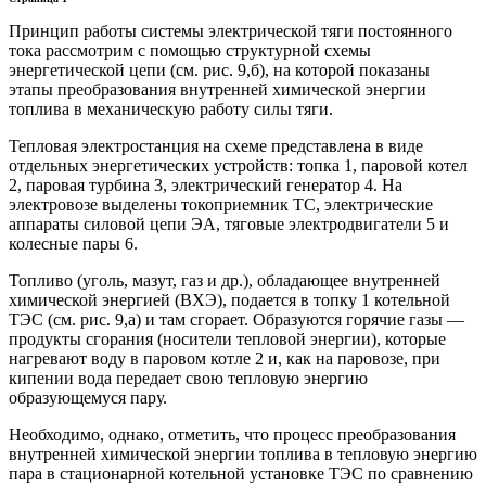
Принцип работы системы электрической тяги постоянного
тока рассмотрим с помощью структурной схемы
энергетической цепи (см. рис. 9,б), на которой показаны
этапы преобразования внутренней химической энергии
топлива в механическую работу силы тяги.
Тепловая электростанция на схеме представлена в виде
отдельных энергетических устройств: топка 1, паровой котел
2, паровая турбина 3, электрический генератор 4. На
электровозе выделены токоприемник ТС, электрические
аппараты силовой цепи ЭА, тяговые электродвигатели 5 и
колесные пары 6.
Топливо (уголь, мазут, газ и др.), обладающее внутренней
химической энергией (ВХЭ), подается в топку 1 котельной
ТЭС (см. рис. 9,а) и там сгорает. Образуются горячие газы —
продукты сгорания (носители тепловой энергии), которые
нагревают воду в паровом котле 2 и, как на паровозе, при
кипении вода передает свою тепловую энергию
образующемуся пару.
Необходимо, однако, отметить, что процесс преобразования
внутренней химической энергии топлива в тепловую энергию
пара в стационарной котельной установке ТЭС по сравнению