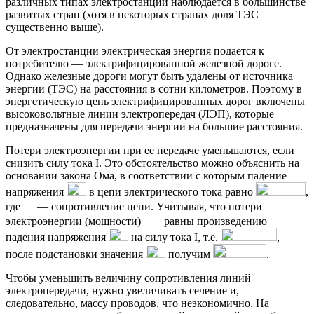
различных типах электростанций наблюдается в большинстве
развитых стран (хотя в некоторых странах доля ТЭС
существенно выше).
От электростанции электрическая энергия подается к
потребителю — электрифицированной железной дороге.
Однако железные дороги могут быть удалены от источника
энергии (ТЭС) на расстояния в сотни километров. Поэтому в
энергетическую цепь электрифицированных дорог включены
высоковольтные линии электропередач (ЛЭП), которые
предназначены для передачи энергии на большие расстояния.
Потери электроэнергии при ее передаче уменьшаются, если
снизить силу тока I. Это обстоятельство можно объяснить на
основании закона Ома, в соответствии с которым падение
напряжения
в цепи электрического тока равно
,
где
— сопротивление цепи. Учитывая, что потери
электроэнергии (мощности)
равны произведению
падения напряжения
на силу тока I, т.е.
,
после подстановки значения
получим
.
Чтобы уменьшить величину сопротивления линий
электропередачи, нужно увеличивать сечение и,
следовательно, массу проводов, что неэкономично. На