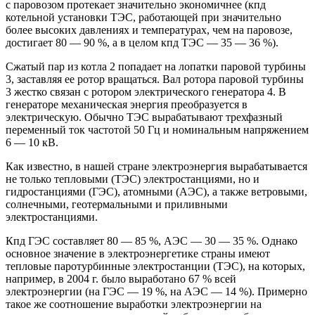
с паровозом протекает значительно экономичнее (кпд
котельной установки ТЭС, работающей при значительно
более высоких давлениях и температурах, чем на паровозе,
достигает 80 — 90 %, а в целом кпд ТЭС — 35 — 36 %).
Сжатый пар из котла 2 попадает на лопатки паровой турбины
3, заставляя ее ротор вращаться. Вал ротора паровой турбины
3 жестко связан с ротором электрического генератора 4. В
генераторе механическая энергия преобразуется в
электрическую. Обычно ТЭС вырабатывают трехфазный
переменный ток частотой 50 Гц и номинальным напряжением
6 — 10 кВ.
Как известно, в нашей стране электроэнергия вырабатывается
не только тепловыми (ТЭС) электростанциями, но и
гидростанциями (ГЭС), атомными (АЭС), а также ветровыми,
солнечными, геотермальными и приливными
электростанциями.
Кпд ГЭС составляет 80 — 85 %, АЭС — 30 — 35 %. Однако
основное значение в электроэнергетике страны имеют
тепловые паротурбинные электростанции (ТЭС), на которых,
например, в 2004 г. было выработано 67 % всей
электроэнергии (на ГЭС — 19 %, на АЭС — 14 %). Примерно
такое же соотношение выработки электроэнергии на