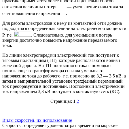
практике применяется более простой и дешевый способ
снижения величины потерь
— уменьшение силы тока за
счет повышения напряжения
.
Для работы электровозов к нему из контактной сети должна
подводиться определенная величина электрической мощности
Р, т.е.
. Следовательно, для уменьшения потерь
энергии достаточно повысить напряжение передаваемого
тока.
По линии электропередачи электрический ток поступает к
тяговым подстанциям (ТП), которые располагаются вблизи
железной дороги. На ТП постоянного тока с помощью
понижающего трансформатора сначала уменьшают
напряжение тока до рабочего, т.е. примерно до 3,3 — 3,5 кВ, а
затем в выпрямительной установке трехфазный переменный
ток преобразуется в постоянный. Постоянный электрический
ток напряжением 3,3 кВ поступает в контактную сеть (КС).
Страницы:
1
2
Виды скоростей, их использование
Скорость - определяет уровень затрат времени на морские